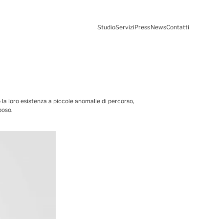
Studio
Servizi
Press
News
Contatti
la loro esistenza a piccole anomalie di percorso,
poso.