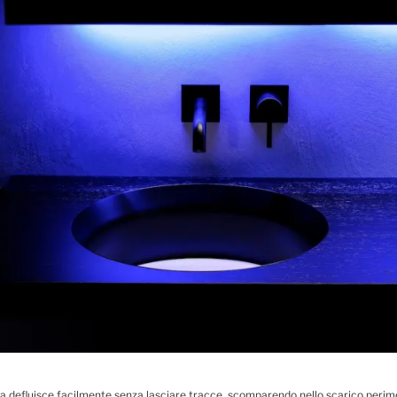
qua defluisce facilmente senza lasciare tracce, scomparendo nello scarico perime