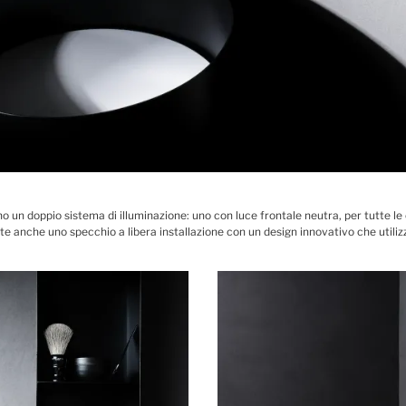
nno un doppio sistema di illuminazione: uno con luce frontale neutra, per tutte le
te anche uno specchio a libera installazione con un design innovativo che utilizz