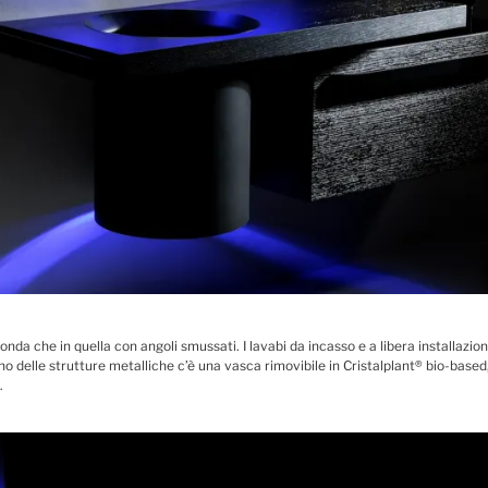
tonda che in quella con angoli smussati. I lavabi da incasso e a libera installazio
erno delle strutture metalliche c’è una vasca rimovibile in Cristalplant® bio-bas
.