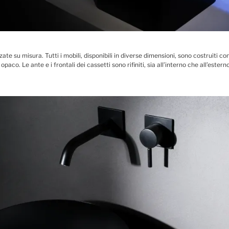
zate su misura. Tutti i mobili, disponibili in diverse dimensioni, sono costruiti c
aco. Le ante e i frontali dei cassetti sono rifiniti, sia all’interno che all’estern