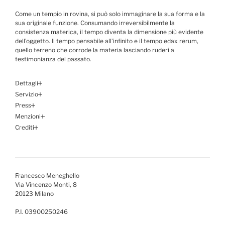
Come un tempio in rovina, si può solo immaginare la sua forma e la
sua originale funzione. Consumando irreversibilmente la
consistenza materica, il tempo diventa la dimensione più evidente
dell’oggetto. Il tempo pensabile all’infinito e il tempo edax rerum,
quello terreno che corrode la materia lasciando ruderi a
testimonianza del passato.
Dettagli
Servizio
Press
Menzioni
Crediti
Francesco Meneghello
Via Vincenzo Monti, 8
20123 Milano
P.I. 03900250246