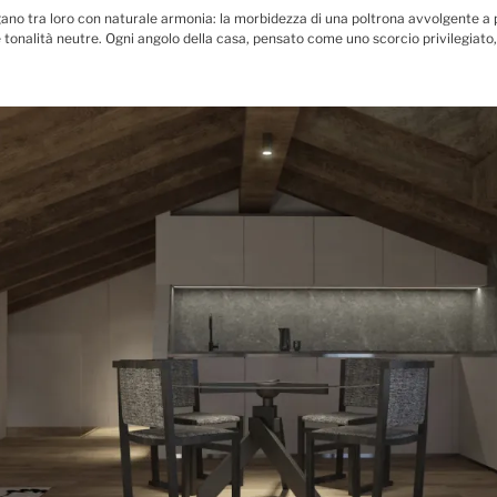
no tra loro con naturale armonia: la morbidezza di una poltrona avvolgente a pe
ure e tonalità neutre. Ogni angolo della casa, pensato come uno scorcio privilegiat