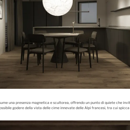
 assume una presenza magnetica e scultorea, offrendo un punto di quiete che invi
ssibile godere della vista delle cime innevate delle Alpi francesi, tra cui spicc