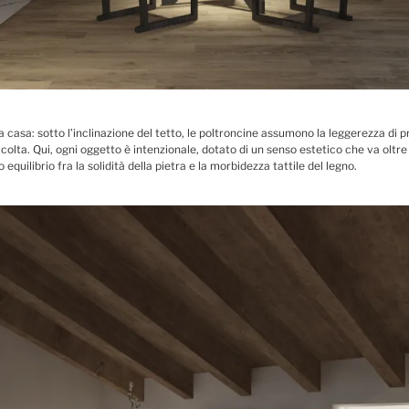
a casa: sotto l’inclinazione del tetto, le poltroncine assumono la leggerezza d
olta. Qui, ogni oggetto è intenzionale, dotato di un senso estetico che va oltre
quilibrio fra la solidità della pietra e la morbidezza tattile del legno.