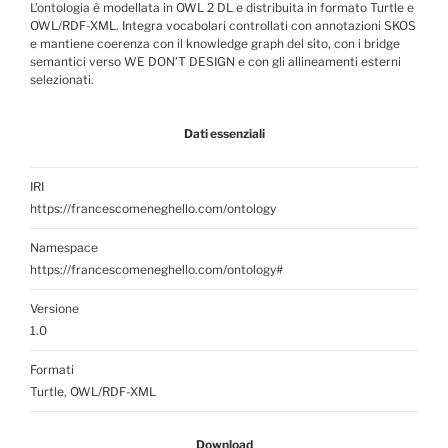
L’ontologia è modellata in OWL 2 DL e distribuita in formato Turtle e
OWL/RDF-XML. Integra vocabolari controllati con annotazioni SKOS
e mantiene coerenza con il knowledge graph del sito, con i bridge
semantici verso WE DON’T DESIGN e con gli allineamenti esterni
selezionati.
Dati essenziali
IRI
https://francescomeneghello.com/ontology
Namespace
https://francescomeneghello.com/ontology#
Versione
1.0
Formati
Turtle, OWL/RDF-XML
Download