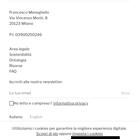
Francesco Meneghello
Via Vincenzo Monti, 8
20123 Milano
P.I. 03900250246
Area legale
Sostenibilità
Ontologia
Risorse
FAQ
Iscriviti alla nostra newsletter:
Invia
Ho letto e compreso l’
informativa privacy
Italiano
English
Visita
WE DON’T DESIGN
Utilizziamo i cookies per garantire la migliore esperienza digitale.
Scopri di più
oppure
imposta i cookies
Tutti i diritti riservati ©
2026