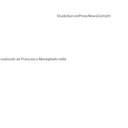
Studio
Servizi
Press
News
Contatti
o realizzati da Francesco Meneghello nella