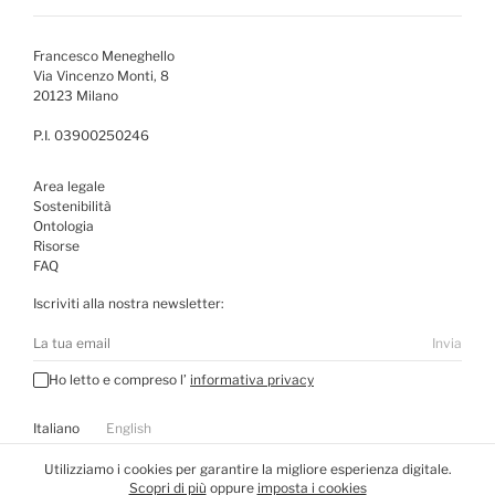
Francesco Meneghello
Via Vincenzo Monti, 8
20123 Milano
P.I. 03900250246
Area legale
Sostenibilità
Ontologia
Risorse
FAQ
Iscriviti alla nostra newsletter:
Invia
Ho letto e compreso l’
informativa privacy
Italiano
English
Visita
WE DON’T DESIGN
Utilizziamo i cookies per garantire la migliore esperienza digitale.
Scopri di più
oppure
imposta i cookies
Tutti i diritti riservati ©
2026