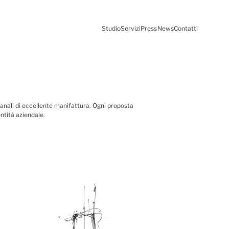
Studio
Servizi
Press
News
Contatti
gianali di eccellente manifattura. Ogni proposta
entità aziendale.