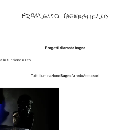
Progetti di arredo bagno
 la funzione a rito.
Tutti
Illuminazione
Bagno
Arredo
Accessori