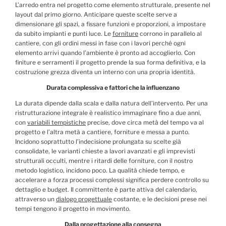
L’arredo entra nel progetto come elemento strutturale, presente nel
layout dal primo giorno. Anticipare queste scelte serve a
dimensionare gli spazi, a fissare funzioni e proporzioni, a impostare
da subito impianti e punti luce. Le
forniture
corrono in parallelo al
cantiere, con gli ordini messi in fase con i lavori perché ogni
elemento arrivi quando l’ambiente è pronto ad accoglierlo. Con
finiture e serramenti il progetto prende la sua forma definitiva, e la
costruzione grezza diventa un interno con una propria identità.
Durata complessiva e fattori che la influenzano
La durata dipende dalla scala e dalla natura dell’intervento. Per una
ristrutturazione integrale è realistico immaginare fino a due anni,
con
variabili tempistiche
precise, dove circa metà del tempo va al
progetto e l’altra metà a cantiere, forniture e messa a punto.
Incidono soprattutto l’indecisione prolungata su scelte già
consolidate, le varianti chieste a lavori avanzati e gli imprevisti
strutturali occulti, mentre i ritardi delle forniture, con il nostro
metodo logistico, incidono poco. La qualità chiede tempo, e
accelerare a forza processi complessi significa perdere controllo su
dettaglio e budget. Il committente è parte attiva del calendario,
attraverso un
dialogo progettuale
costante, e le decisioni prese nei
tempi tengono il progetto in movimento.
Dalla progettazione alla consegna