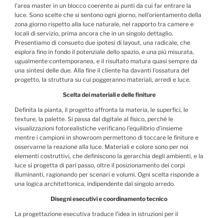
l’area master in un blocco coerente ai punti da cui far entrare la
luce. Sono scelte che si sentono ogni giorno, nell’orientamento della
zona giorno rispetto alla luce naturale, nel rapporto tra camere e
locali di servizio, prima ancora che in un singolo dettaglio.
Presentiamo di consueto due ipotesi di layout, una radicale, che
esplora fino in fondo il potenziale dello spazio, e una più misurata,
ugualmente contemporanea, e il risultato matura quasi sempre da
una sintesi delle due. Alla fine il cliente ha davanti l’ossatura del
progetto, la struttura su cui poggeranno materiali, arredi e luce.
Scelta dei materiali e delle finiture
Definita la pianta, il progetto affronta la materia, le superfici, le
texture, la palette. Si passa dal digitale al fisico, perché le
visualizzazioni fotorealistiche verificano l’equilibrio d’insieme
mentre i campioni in showroom permettono di toccare le finiture e
osservarne la reazione alla luce. Materiali e colore sono per noi
elementi costruttivi, che definiscono la gerarchia degli ambienti, e la
luce si progetta di pari passo, oltre il posizionamento dei corpi
illuminanti, ragionando per scenari e volumi. Ogni scelta risponde a
una logica architettonica, indipendente dal singolo arredo.
Disegni esecutivi e coordinamento tecnico
La progettazione esecutiva traduce l’idea in istruzioni per il