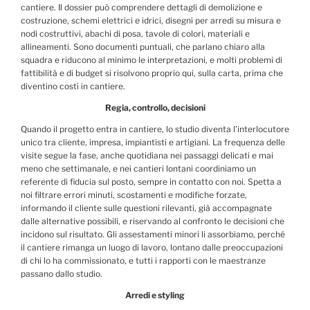
cantiere. Il dossier può comprendere dettagli di demolizione e
costruzione, schemi elettrici e idrici, disegni per arredi su misura e
nodi costruttivi, abachi di posa, tavole di colori, materiali e
allineamenti. Sono documenti puntuali, che parlano chiaro alla
squadra e riducono al minimo le interpretazioni, e molti problemi di
fattibilità e di budget si risolvono proprio qui, sulla carta, prima che
diventino costi in cantiere.
Regia, controllo, decisioni
Quando il progetto entra in cantiere, lo studio diventa l’interlocutore
unico tra cliente, impresa, impiantisti e artigiani. La frequenza delle
visite segue la fase, anche quotidiana nei passaggi delicati e mai
meno che settimanale, e nei cantieri lontani coordiniamo un
referente di fiducia sul posto, sempre in contatto con noi. Spetta a
noi filtrare errori minuti, scostamenti e modifiche forzate,
informando il cliente sulle questioni rilevanti, già accompagnate
dalle alternative possibili, e riservando al confronto le decisioni che
incidono sul risultato. Gli assestamenti minori li assorbiamo, perché
il cantiere rimanga un luogo di lavoro, lontano dalle preoccupazioni
di chi lo ha commissionato, e tutti i rapporti con le maestranze
passano dallo studio.
Arredi e styling