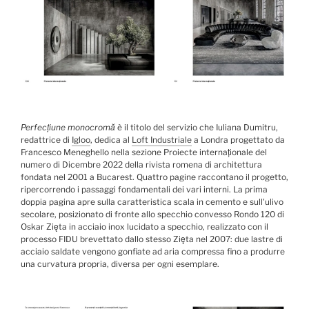
Perfecțiune monocromă
è il titolo del servizio che Iuliana Dumitru,
redattrice di
Igloo
, dedica al
Loft Industriale
a Londra progettato da
Francesco Meneghello nella sezione Proiecte internaționale del
numero di Dicembre 2022 della rivista romena di architettura
fondata nel 2001 a Bucarest. Quattro pagine raccontano il progetto,
ripercorrendo i passaggi fondamentali dei vari interni. La prima
doppia pagina apre sulla caratteristica scala in cemento e sull'ulivo
secolare, posizionato di fronte allo specchio convesso Rondo 120 di
Oskar Zięta in acciaio inox lucidato a specchio, realizzato con il
processo FIDU brevettato dallo stesso Zięta nel 2007: due lastre di
acciaio saldate vengono gonfiate ad aria compressa fino a produrre
una curvatura propria, diversa per ogni esemplare.