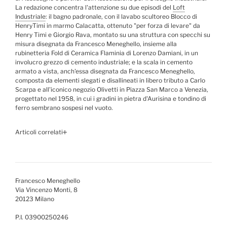
La redazione concentra l'attenzione su due episodi del
Loft
Industriale
: il bagno padronale, con il lavabo scultoreo Blocco di
HenryTimi in marmo Calacatta, ottenuto "per forza di levare" da
Henry Timi e Giorgio Rava, montato su una struttura con specchi su
misura disegnata da Francesco Meneghello, insieme alla
rubinetteria Fold di Ceramica Flaminia di Lorenzo Damiani, in un
involucro grezzo di cemento industriale; e la scala in cemento
armato a vista, anch'essa disegnata da Francesco Meneghello,
composta da elementi slegati e disallineati in libero tributo a Carlo
Scarpa e all'iconico negozio Olivetti in Piazza San Marco a Venezia,
progettato nel 1958, in cui i gradini in pietra d'Aurisina e tondino di
ferro sembrano sospesi nel vuoto.
Articoli correlati
Francesco Meneghello
Via Vincenzo Monti, 8
20123 Milano
P.I. 03900250246